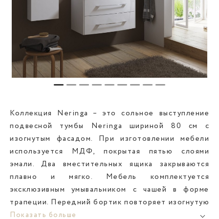
Коллекция Neringa – это сольное выступление
подвесной тумбы Neringa шириной 80 см с
изогнутым фасадом. При изготовлении мебели
используется МДФ, покрытая пятью слоями
эмали. Два вместительных ящика закрываются
плавно и мягко. Мебель комплектуется
эксклюзивным умывальником с чашей в форме
трапеции. Передний бортик повторяет изогнутую
форму фасада. Место слива закрыто
Показать больше