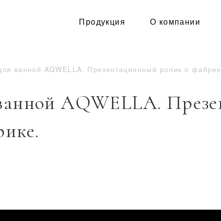
Продукция
О компании
для ванной AQWELLA. Презентационный ролик о фабрик
 ванной AQWELLA. През
рике.