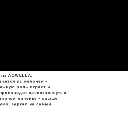
наты AQWELLA.
ается из мелочей -
ажную роль играет и
 производит качественную и
ширной линейке - свыше
умб, зеркал на самый