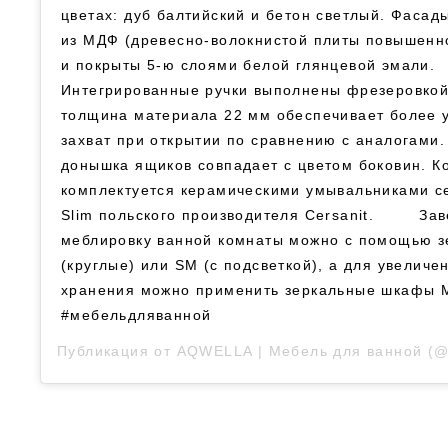
цветах: дуб балтийский и бетон светлый. Фаса
из МДФ (древесно-волокнистой плиты повышенн
и покрыты 5-ю слоями белой глянцевой эмали. 
Интегрированные ручки выполнены фрезеровкой
толщина материала 22 мм обеспечивает более 
захват при открытии по сравнению с аналогами
донышка ящиков совпадает с цветом боковин. К
комплектуется керамическими умывальниками с
Slim польского производителя Cersanit. ⠀ ⠀⠀За
меблировку ванной комнаты можно с помощью 
(круглые) или SM (с подсветкой), а для увеличе
хранения можно применить зеркальные шкафы M
#мебельдляванной
Публикация от
AQWELLA | Мебель для ванной
(@