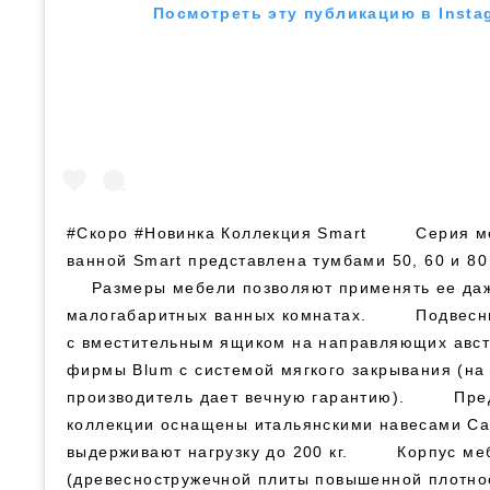
Посмотреть эту публикацию в Insta
#Скоро #Новинка Коллекция Smart ⠀ ⠀⠀Серия м
ванной Smart представлена тумбами 50, 60 и 80
⠀⠀Размеры мебели позволяют применять ее да
малогабаритных ванных комнатах. ⠀ ⠀⠀Подвесн
с вместительным ящиком на направляющих авст
фирмы Blum с системой мягкого закрывания (на
производитель дает вечную гарантию). ⠀ ⠀⠀Пр
коллекции оснащены итальянскими навесами Ca
выдерживают нагрузку до 200 кг. ⠀ ⠀⠀Корпус м
(древесностружечной плиты повышенной плотнос