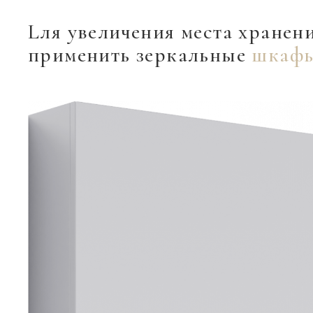
Lля увеличения места хранен
применить зеркальные
шкаф