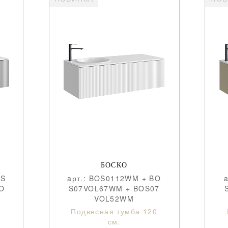
БОСКО
OS
aрт.: BOS0112WM + BO
O
S07VOL67WM + BOS07
VOL52WM
0
Подвесная тумба 120
см.