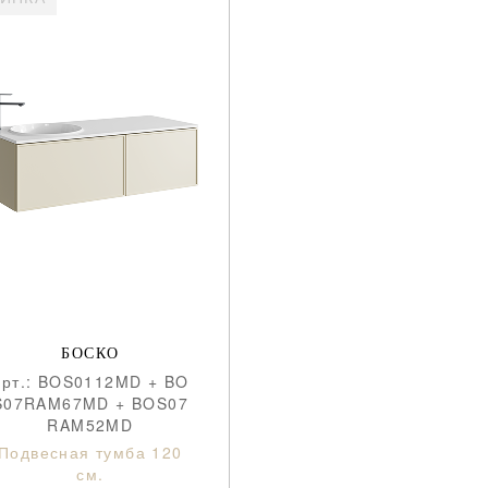
БОСКО
aрт.: BOS0112MD + BO
S07RAM67MD + BOS07
RAM52MD
Подвесная тумба 120
см.