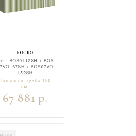
БОСКО
рт.: BOS0112SH + BOS
07VOL67SH + BOS07VO
L52SH
Подвесная тумба 120
см.
67 881 р.
ИНКА