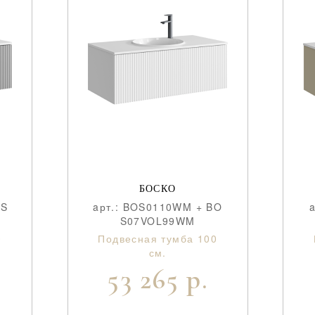
БОСКО
OS
aрт.: BOS0110WM + BO
S07VOL99WM
0
Подвесная тумба 100
см.
53 265 р.