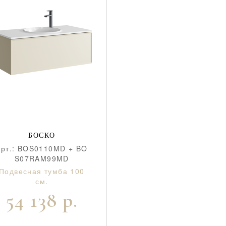
БОСКО
aрт.: BOS0110MD + BO
S07RAM99MD
Подвесная тумба 100
см.
54 138 р.