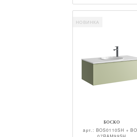
НОВИНКА
БОСКО
aрт.: BOS0110SH + B
07RAM99SH