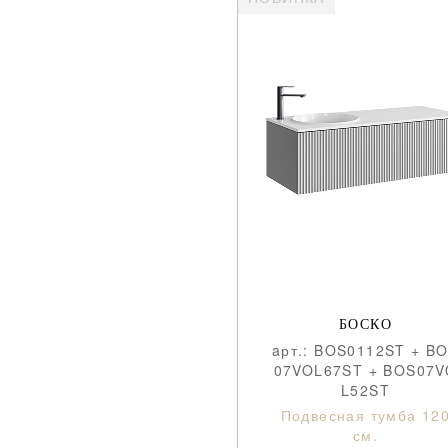
БОСКО
aрт.: BOS0112ST + B
07VOL67ST + BOS07V
L52ST
Подвесная тумба 12
см.