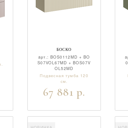
БОСКО
aрт.: BOS0112MD + BO
a
S07VOL67MD + BOS07V
м.
OL52MD
Подвесная тумба 120
см.
67 881 р.
НОВИНКА
НОВ