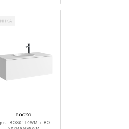
ИНКА
БОСКО
aрт.: BOS0110WM + BO
S07RAM99WM