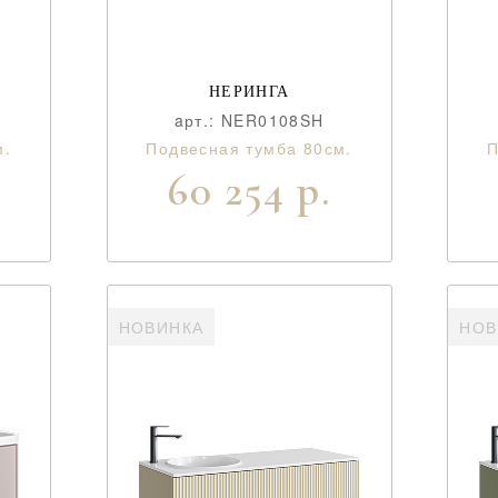
НЕРИНГА
aрт.: NER0108SH
м.
Подвесная тумба 80см.
П
60 254 р.
НОВИНКА
НОВ