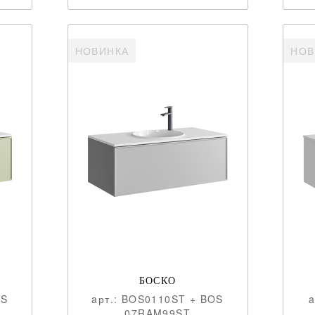
НОВИНКА
НОВ
БОСКО
OS
aрт.: BOS0110ST + BOS
07RAM99ST