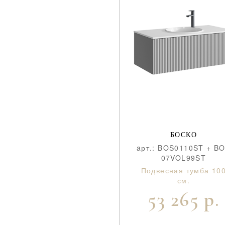
БОСКО
aрт.: BOS0110ST + B
07VOL99ST
Подвесная тумба 10
см.
53 265 р.