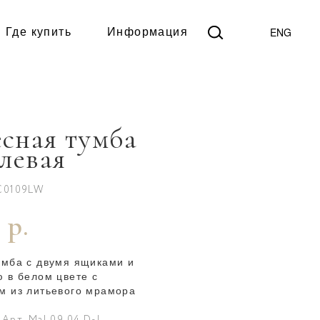
ENG
Где купить
Информация
сная тумба
 левая
C0109LW
 р.
умба с двумя ящиками и
 в белом цвете с
м из литьевого мрамора