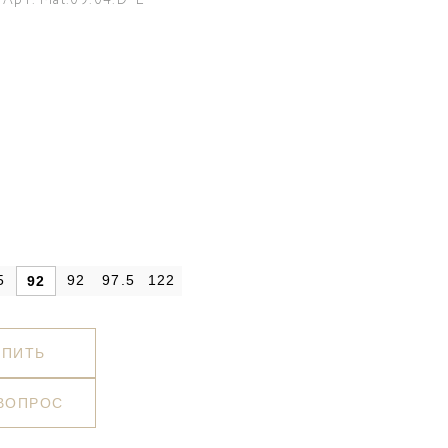
Арт. Mal.09.04.D-L
5
92
97.5
122
92
УПИТЬ
 ВОПРОС