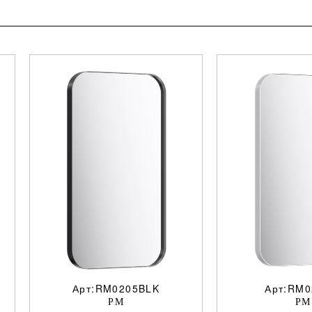
Арт:RM0205BLK
Арт:RM
РМ
РМ