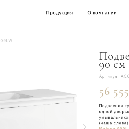
Продукция
О компании
109LW
Подве
90 см
Артикул: AC
56 555
Подвесная т
одной дверью
умывальнико
(чаша слева)
Malaga 900L