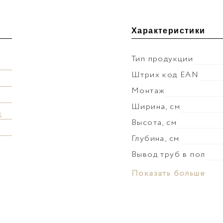
Характеристики
Тип продукции
Штрих код EAN
Монтаж
Ширина, см
↓
Высота, см
Глубина, см
Вывод труб в пол
Материал раковины
Показать больше
Слив-перелив
Донный клапан