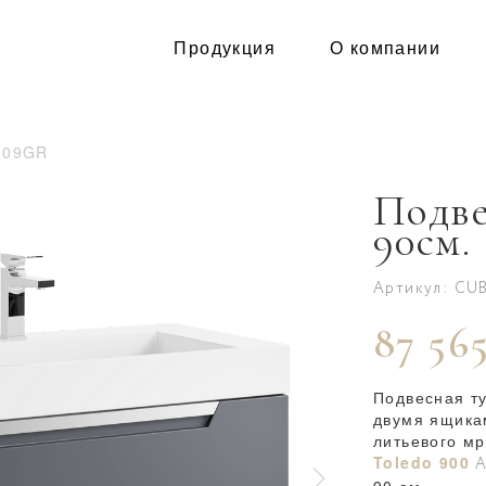
Продукция
О компании
109GR
Подве
90см.
Артикул: CU
87 565
Подвесная т
двумя ящика
литьевого м
Toledo 900
А