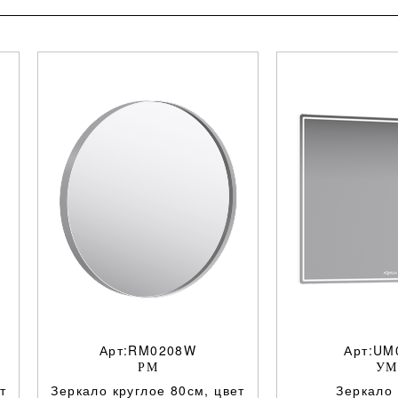
Арт:RM0208W
Арт:UM
РМ
УМ
т
Зеркало круглое 80см, цвет
Зеркало