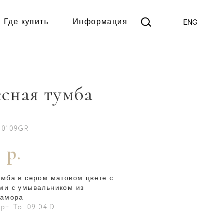
ENG
Где купить
Информация
сная тумба
B0109GR
 р.
умба в сером матовом цвете с
ми с умывальником из
рамора
рт. Tol.09.04.D