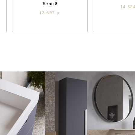
белый
14 324
13 697 р.