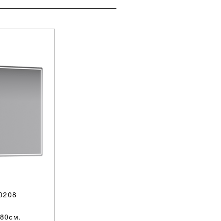
0208
 80см.