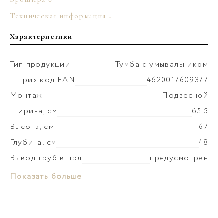
Техническая информация ↓
Характеристики
Тип продукции
Тумба с умывальником
Штрих код EAN
4620017609377
Монтаж
Подвесной
Ширина, см
65.5
Высота, см
67
Глубина, см
48
Вывод труб в пол
предусмотрен
Монтаж умывальника
к тумбе
Материал раковины
Керамика
Показать больше
Коллекция
Геометрия
Слив-перелив
установка невозможна
Материал корпуса
МФД
Донный клапан
приобретается отдельно