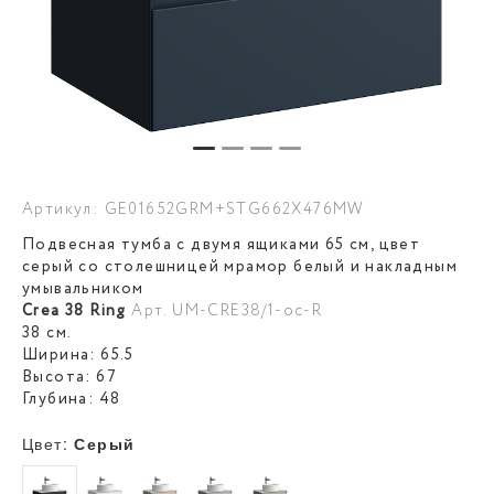
Артикул: GE01652GRM+STG662X476MW
Подвесная тумба с двумя ящиками 65 см, цвет
серый со столешницей мрамор белый и накладным
умывальником
Crea 38 Ring
Арт. UM-CRE38/1-oc-R
38 см.
Ширина: 65.5
Высота: 67
Глубина: 48
Цвет:
Серый