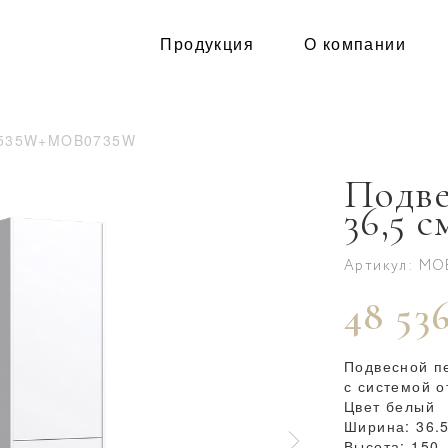
Продукция
О компании
535W+MOB0735W
Подве
36,5 с
Артикул: M
48 536
Подвесной п
с системой о
Цвет белый
Ширина: 36.
Высота: 150