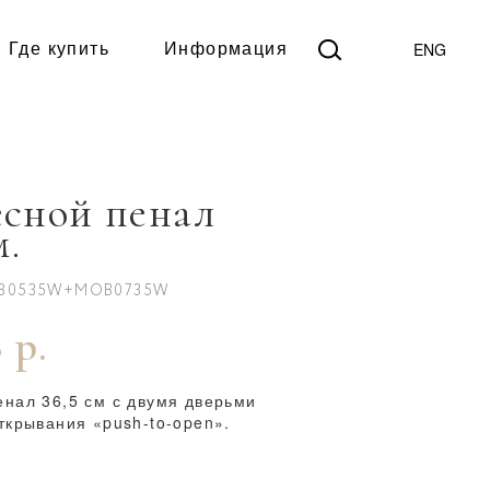
ENG
Где купить
Информация
сной пенал
м.
OB0535W+MOB0735W
 р.
енал 36,5 см с двумя дверьми
ткрывания «push-to-open».
5