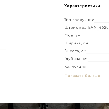
Характеристики
Тип продукции
Штрих код EAN
4620
Монтаж
Ширина, см
↓
Высота, см
Глубина, см
Коллекция
Материал корпуса
Показать больше
Покрытие корпуса
Материал фасада