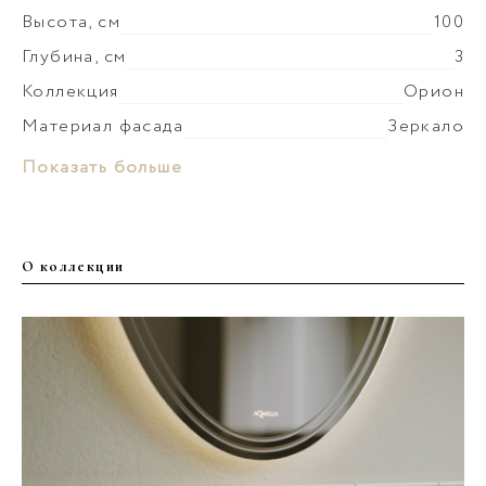
Высота, см
100
Глубина, см
3
Коллекция
Орион
Материал фасада
Зеркало
Вес мебели, кг
4.8
Показать больше
О коллекции