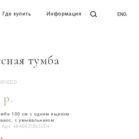
ENG
Где купить
Информация
сная тумба
м
B0110DD
 р.
умба 100 см с одним ящиком
давос, с умывальником
0
Арт. 4640021065204