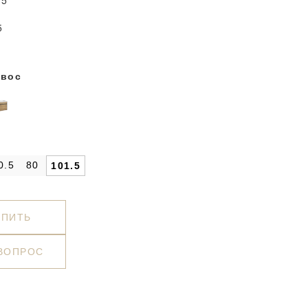
.5
5
авос
0.5
80
101.5
УПИТЬ
 ВОПРОС