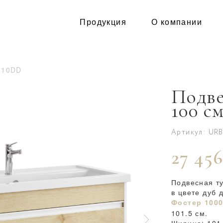
Продукция
О компании
110DD
Подве
100 с
Артикул: UR
27 456
Подвесная т
в цвете дуб 
Фостер 100
101.5 см.