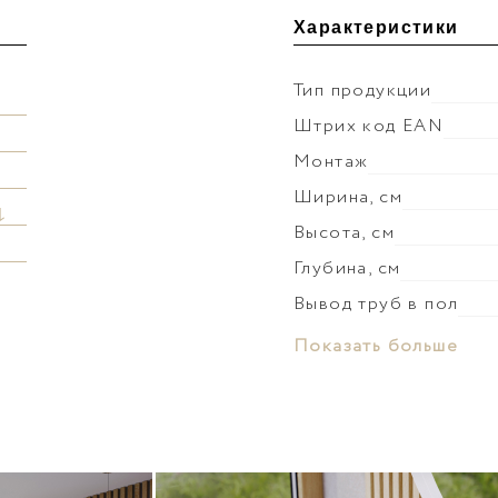
Характеристики
Тип продукции
Штрих код EAN
Монтаж
Ширина, см
↓
Высота, см
Глубина, см
Вывод труб в пол
Материал раковины
Показать больше
Слив-перелив
Донный клапан