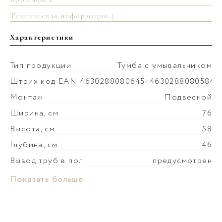
Техническая информация ↓
Характеристики
Тип продукции
Тумба с умывальником
Штрих код EAN
4630288080645+4630288080584
Монтаж
Подвесной
Ширина, см
76
Высота, см
58
Глубина, см
46
Вывод труб в пол
предусмотрен
Монтаж умывальника
к тумбе
Материал раковины
Литьевой мрамор
Показать больше
Коллекция
Венто
Слив-перелив
установка невозможна
Материал корпуса
ЛДСП
Донный клапан
установка невозможна