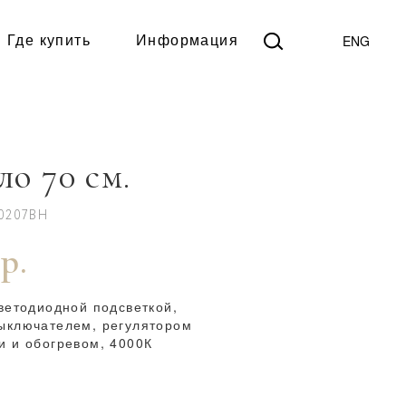
ENG
Где купить
Информация
ло 70 см.
S0207BH
 р.
ветодиодной подсветкой,
ыключателем, регулятором
и и обогревом, 4000К