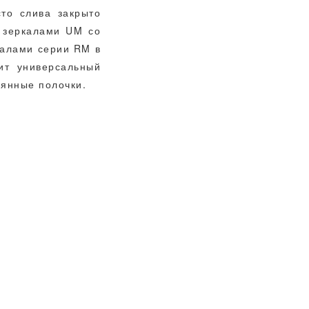
то слива закрыто
и зеркалами UM со
калами серии RM в
ит универсальный
лянные полочки.