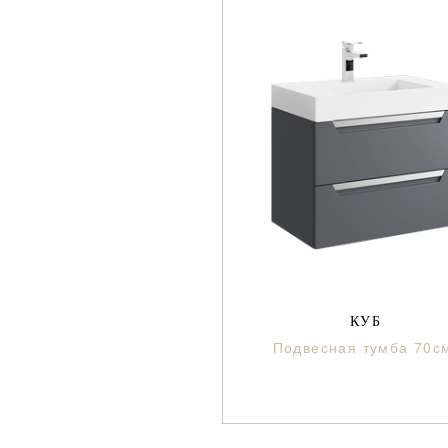
КУБ
Подвесная тумба 70с