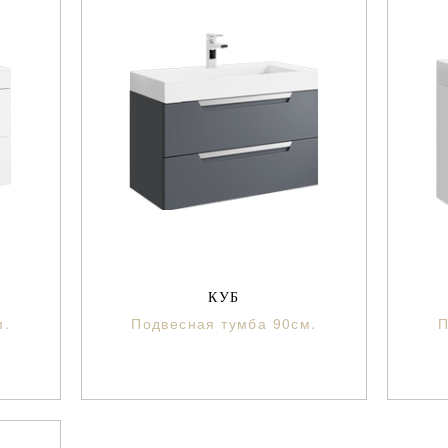
КУБ
м.
Подвесная тумба 90см.
П