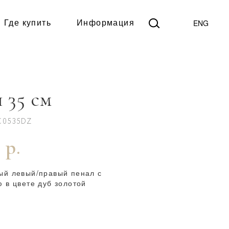
ENG
Где купить
Информация
 35 см
C0535DZ
 р.
ый левый/правый пенал с
 в цвете дуб золотой