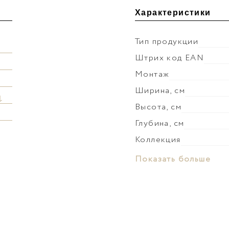
Характеристики
Тип продукции
Штрих код EAN
Монтаж
Ширина, см
↓
Высота, см
Глубина, см
Коллекция
Материал корпуса
Показать больше
Покрытие корпуса
Материал фасада