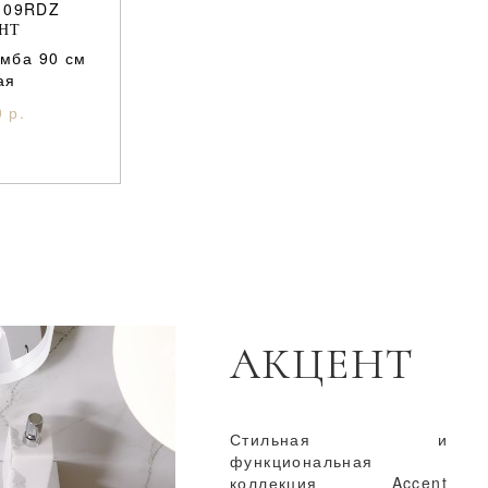
109RDZ
НТ
умба 90 см
ая
 р.
АКЦЕНТ
Стильная и
функциональная
коллекция Accent