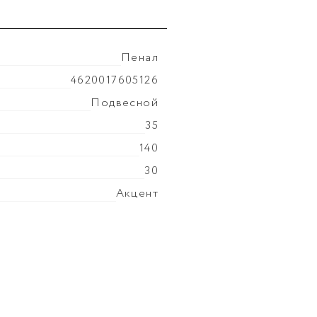
Пенал
Покрытие фасада
ламин
4620017605126
Цвет производителя
Дуб
Подвесной
Ориентация
Универсаль
35
Вес мебели, кг
25
140
30
Акцент
ЛДСП
ламинат
ЛДСП