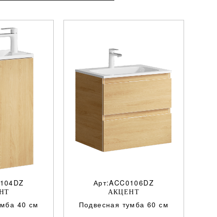
0104DZ
Арт:ACC0106DZ
НТ
АКЦЕНТ
умба 40 см
Подвесная тумба 60 см