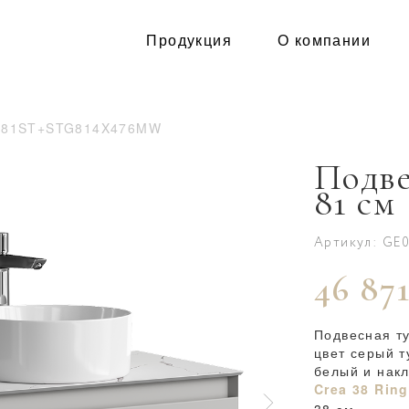
Продукция
О компании
081ST+STG814X476MW
Подве
81 см
Артикул: GE
46 871
Подвесная т
цвет серый 
белый и нак
Crea 38 Ring