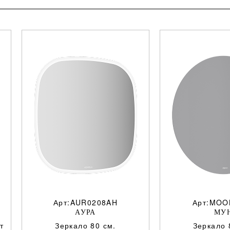
Арт:AUR0208AH
Арт:MOO
АУРА
МУ
т
Зеркало 80 см.
Зеркало 