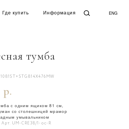
ENG
Где купить
Информация
сная тумба
01081ST+STG814X476MW
 р.
умба с одним ящиком 81 см,
туман со столешницей мрамор
ладным умывальником
Арт. UM-CRE38/1-oc-R