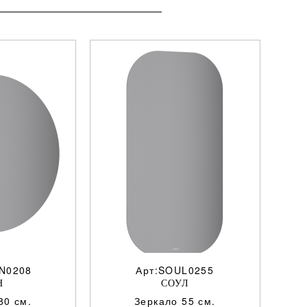
N0208
Арт:SOUL0255
Н
СОУЛ
80 см.
Зеркало 55 см.