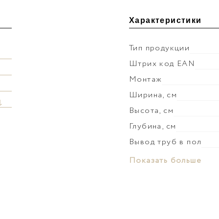
Характеристики
Тип продукции
Штрих код EAN
Монтаж
Ширина, см
↓
Высота, см
Глубина, см
Вывод труб в пол
Материал раковины
Показать больше
Слив-перелив
Донный клапан