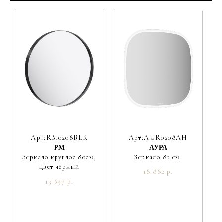
Материал фасада
МДФ
Покрытие фасада
краска матовая
Цвет производителя
Морская дюна
Ориентация
Универсальная
Вес мебели, кг
33.3
Вес умывальника, кг
22.3
Арт:RM0208BLK
Арт:AUR0208AH
РМ
АУРА
Зеркало круглое 80см,
Зеркало 80 см.
цвет чёрный
18 882 р.
13 697 р.