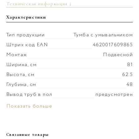
Техническая информация ↓
Характеристики
Тип продукции
Тумба с умывальником
Штрих код EAN
4620017609865
Монтаж
Подвесной
Ширина, см
81
Высота, см
62.5
Глубина, см
48
Вывод труб в пол
предусмотрен
Монтаж умывальника
к стене
Материал раковины
Керамика
Показать больше
Коллекция
Геометрия
Слив-перелив
в комплекте
Материал корпуса
МФД
Донный клапан
установка невозможна
Покрытие корпуса
краска матовая
Связанные товары