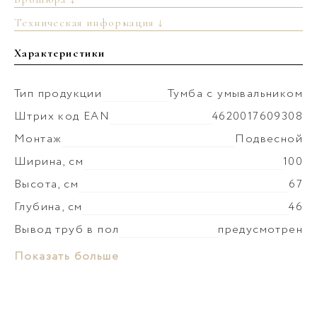
Техническая информация ↓
Характеристики
Тип продукции
Тумба с умывальником
Штрих код EAN
4620017609308
Монтаж
Подвесной
Ширина, см
100
Высота, см
67
Глубина, см
46
Вывод труб в пол
предусмотрен
Монтаж умывальника
к тумбе
Материал раковины
Керамика
Показать больше
Коллекция
Геометрия
Слив-перелив
установка невозможна
Материал корпуса
МФД
Донный клапан
приобретается отдельно