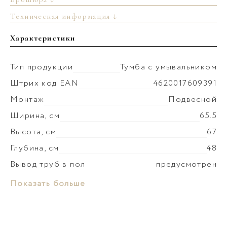
Техническая информация ↓
Характеристики
Тип продукции
Тумба с умывальником
Штрих код EAN
4620017609391
Монтаж
Подвесной
Ширина, см
65.5
Высота, см
67
Глубина, см
48
Вывод труб в пол
предусмотрен
Монтаж умывальника
к тумбе
Материал раковины
Керамика
Показать больше
Коллекция
Геометрия
Слив-перелив
установка невозможна
Материал корпуса
МФД
Донный клапан
приобретается отдельно