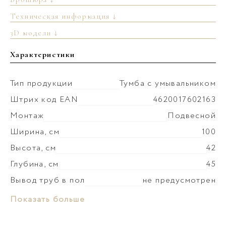
Техническая информация ↓
3D модели ↓
Характеристики
Тип продукции
Тумба с умывальником
Штрих код EAN
4620017602163
Монтаж
Подвесной
Ширина, см
100
Высота, см
42
Глубина, см
45
Вывод труб в пол
не предусмотрен
Монтаж умывальника
к столешнице
Материал раковины
Керамика
Показать больше
Коллекция
Генезис
Слив-перелив
установка невозможна