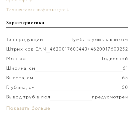
Техническая информация ↓
Характеристики
Тип продукции
Тумба с умывальником
Штрих код EAN
4620017603443+4620017603252
Монтаж
Подвесной
Ширина, см
61
Высота, см
65
Глубина, см
50
Вывод труб в пол
предусмотрен
Монтаж умывальника
к столешнице
Материал раковины
Керамика
Показать больше
Коллекция
Моби
Слив-перелив
установка невозможна
Материал корпуса
МДФ
Донный клапан
установка невозможна