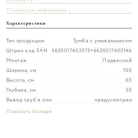
Техническая информация ↓
Характеристики
Тип продукции
Тумба с умывальником
Штрих код EAN
4620017603375+4620017603146
Монтаж
Подвесной
Ширина, см
100
Высота, см
65
Глубина, см
50
Вывод труб в пол
предусмотрен
Монтаж умывальника
к столешнице
Материал раковины
Керамика
Показать больше
Коллекция
Моби
Слив-перелив
установка невозможна
Материал корпуса
МДФ
Донный клапан
установка невозможна