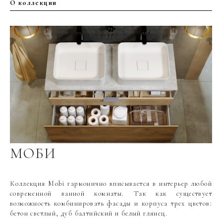
Покрытие корпуса
ламинат
О коллекции
Материал фасада
МДФ
Покрытие фасада
эмаль глянцевая
Цвет производителя
Бетон светлый
Ориентация
Универсальная
Вес мебели, кг
48.6
Вес умывальника, кг
13.8
МОБИ
Коллекция Mobi гармонично вписывается в интерьер любой
современной ванной комнаты. Так как существует
возможность комбинировать фасады и корпуса трех цветов:
бетон светлый, дуб балтийский и белый глянец.