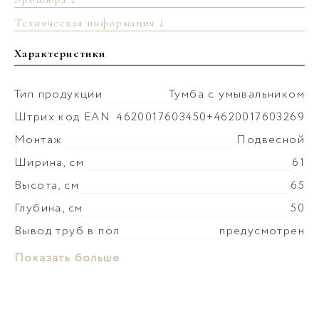
Техническая информация ↓
Характеристики
Тип продукции
Тумба с умывальником
Штрих код EAN
4620017603450+4620017603269
Монтаж
Подвесной
Ширина, см
61
Высота, см
65
Глубина, см
50
Вывод труб в пол
предусмотрен
Монтаж умывальника
к столешнице
Материал раковины
Керамика
Показать больше
Коллекция
Моби
Слив-перелив
установка невозможна
Материал корпуса
МДФ
Донный клапан
установка невозможна