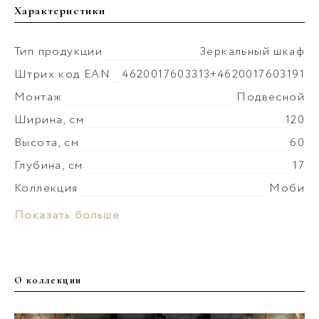
Характеристики
Тип продукции
Зеркальный шкаф
Штрих код EAN
4620017603313+4620017603191
Монтаж
Подвесной
Ширина, см
120
Высота, см
60
Глубина, см
17
Коллекция
Моби
Покрытие фасада
зеркало
Материал корпуса
МДФ
Показать больше
Цвет производителя
Дуб балтийский
Покрытие корпуса
ламинат
Ориентация
Универсальная
Материал фасада
зеркало
Вес мебели, кг
33.1
О коллекции