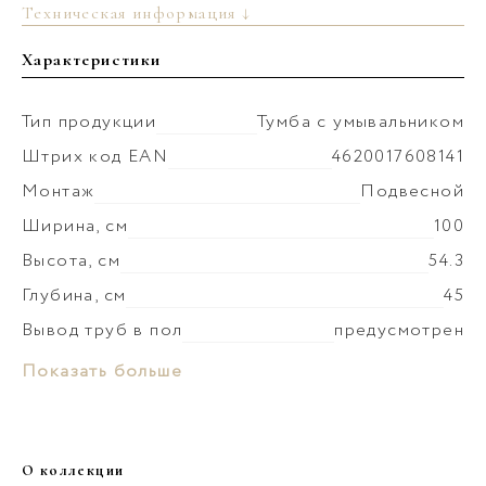
Техническая информация ↓
Характеристики
Тип продукции
Тумба с умывальником
Штрих код EAN
4620017608141
Монтаж
Подвесной
Ширина, см
100
Высота, см
54.3
Глубина, см
45
Вывод труб в пол
предусмотрен
Монтаж умывальника
к стене
Материал раковины
Керамика
Показать больше
Коллекция
Пьюр
Слив-перелив
в комплекте
Материал корпуса
ЛДСП
Донный клапан
установка невозможна
Покрытие корпуса
краска матовая
О коллекции