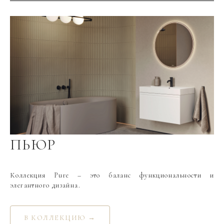
Материал фасада
МДФ
Покрытие фасада
краска матовая
Цвет производителя
Капучино светлый
Вес мебели, кг
26.4
Вес умывальника, кг
24.5
ПЬЮР
Коллекция Pure – это баланс функциональности и
элегантного дизайна.
В КОЛЛЕКЦИЮ →