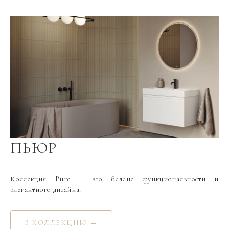
Материал фасада
МДФ
Покрытие фасада
краска матовая
Цвет производителя
Капучино светлый
Вес мебели, кг
23.3
Вес умывальника, кг
22.3
ПЬЮР
Коллекция Pure – это баланс функциональности и
элегантного дизайна.
В КОЛЛЕКЦИЮ →