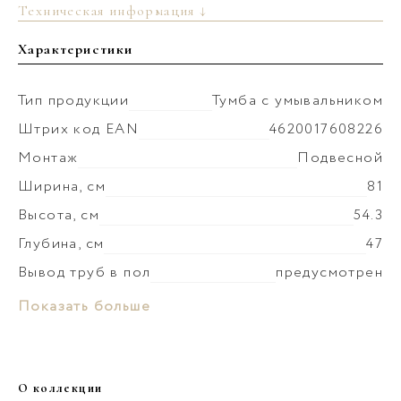
Техническая информация ↓
Характеристики
Тип продукции
Тумба с умывальником
Штрих код EAN
4620017608226
Монтаж
Подвесной
Ширина, см
81
Высота, см
54.3
Глубина, см
47
Вывод труб в пол
предусмотрен
Монтаж умывальника
к стене
Материал раковины
Керамика
Показать больше
Коллекция
Пьюр
Слив-перелив
в комплекте
Материал корпуса
ЛДСП
Донный клапан
установка невозможна
Покрытие корпуса
краска матовая
О коллекции