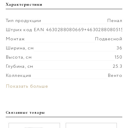
Характеристики
Тип продукции
Пенал
Штрих код EAN
4630288080669+4630288080515
Монтаж
Подвесной
Ширина, см
36
Высота, см
150
Глубина, см
25.3
Коллекция
Венто
Покрытие фасада
эмаль матовая
Материал корпуса
ЛДСП
Показать больше
Цвет производителя
Шалфей зелёный
Покрытие корпуса
ламинат
Ориентация
Универсальная
Материал фасада
МДФ
Вес мебели, кг
26
Связанные товары