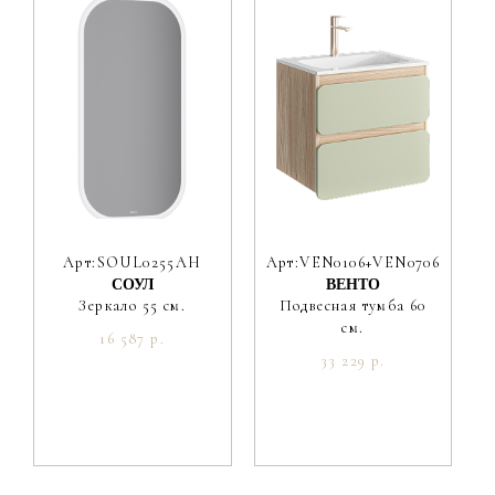
Арт:SOUL0255AH
Арт:VEN0106+VEN0706SH
СОУЛ
ВЕНТО
Зеркало 55 см.
Подвесная тумба 60
см.
16 587 р.
33 229 р.