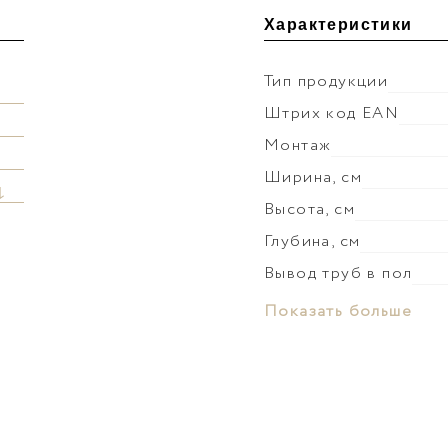
Характеристики
Тип продукции
Штрих код EAN
Монтаж
Ширина, см
↓
Высота, см
Глубина, см
Вывод труб в пол
Материал раковины
Показать больше
Слив-перелив
Донный клапан