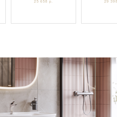
25 658 р.
29 398