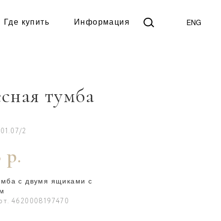
ENG
Где купить
Информация
сная тумба
01.07/2
 р.
умба с двумя ящиками с
ом
рт. 4620008197470