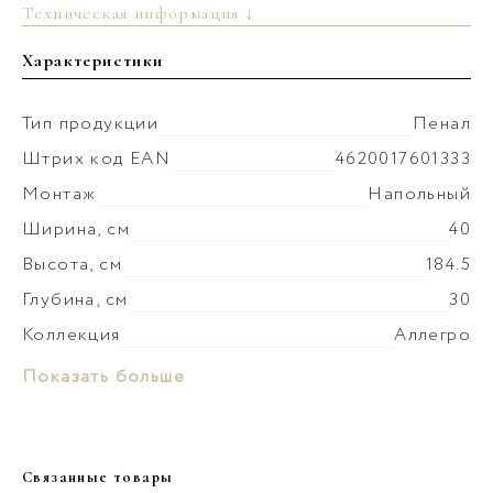
Техническая информация ↓
Характеристики
Тип продукции
Пенал
Штрих код EAN
4620017601333
Монтаж
Напольный
Ширина, см
40
Высота, см
184.5
Глубина, см
30
Коллекция
Аллегро
Покрытие фасада
эмаль глянцевая
Материал корпуса
ЛДСП
Показать больше
Цвет производителя
Белый
Покрытие корпуса
эмаль глянцевая
Ориентация
Универсальная
Материал фасада
МДФ
Вес мебели, кг
32.3
Связанные товары