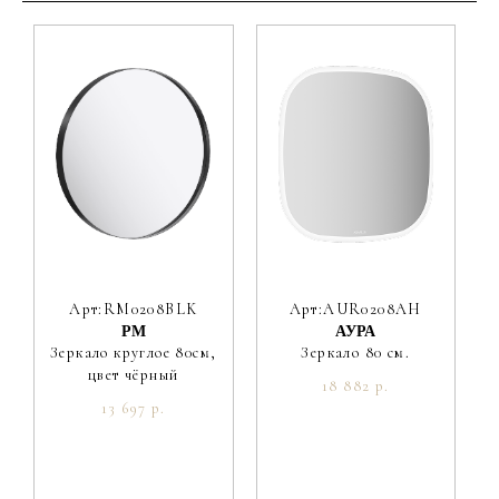
Материал фасада
МДФ
Покрытие фасада
краска матовая
Цвет производителя
Серый туман
Ориентация
Универсальная
Вес мебели, кг
23.6
Вес умывальника, кг
22.3
Арт:RM0208BLK
Арт:AUR0208AH
РМ
АУРА
Зеркало круглое 80см,
Зеркало 80 см.
цвет чёрный
18 882 р.
13 697 р.