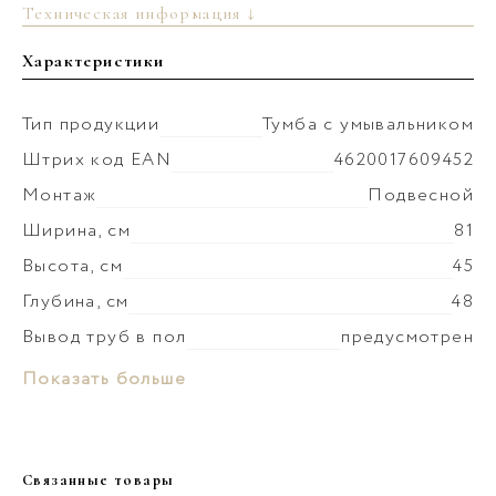
Техническая информация ↓
Характеристики
Тип продукции
Тумба с умывальником
Штрих код EAN
4620017609452
Монтаж
Подвесной
Ширина, см
81
Высота, см
45
Глубина, см
48
Вывод труб в пол
предусмотрен
Монтаж умывальника
к стене
Материал раковины
Керамика
Показать больше
Коллекция
Геометрия
Слив-перелив
в комплекте
Материал корпуса
МФД
Донный клапан
установка невозможна
Покрытие корпуса
краска матовая
Связанные товары