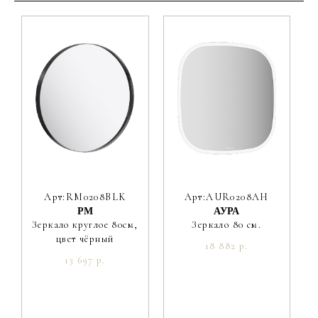
Материал фасада
МДФ
Покрытие фасада
краска матовая
Цвет производителя
Белый
Ориентация
Универсальная
Вес мебели, кг
23.6
Вес умывальника, кг
22.3
Арт:RM0208BLK
Арт:AUR0208AH
РМ
АУРА
Зеркало круглое 80см,
Зеркало 80 см.
цвет чёрный
18 882 р.
13 697 р.