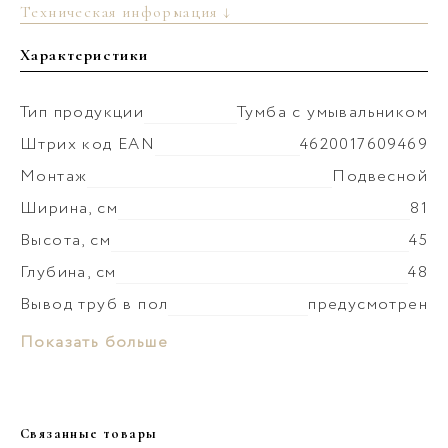
Техническая информация ↓
Характеристики
Тип продукции
Тумба с умывальником
Штрих код EAN
4620017609469
Монтаж
Подвесной
Ширина, см
81
Высота, см
45
Глубина, см
48
Вывод труб в пол
предусмотрен
Монтаж умывальника
к стене
Материал раковины
Керамика
Показать больше
Коллекция
Геометрия
Слив-перелив
в комплекте
Материал корпуса
МФД
Донный клапан
установка невозможна
Покрытие корпуса
краска матовая
Связанные товары